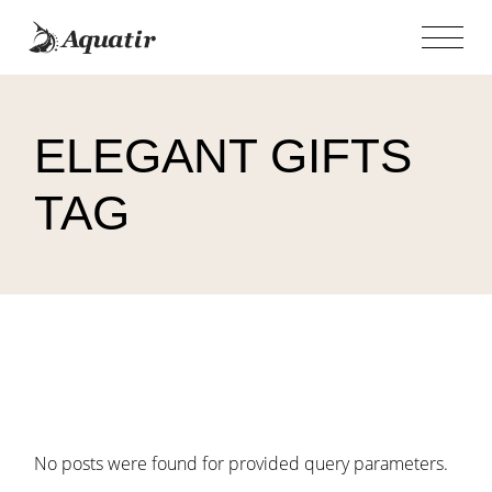
Skip
to
the
content
ELEGANT GIFTS
TAG
No posts were found for provided query parameters.