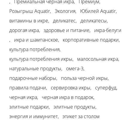
Премиальная чёрная икра
Премиум
Розыгрыш Aquatir
Экология
Юбилей Aquatir
витамины в икре
деликатес
деликатесы
дорогая икра
здоровье и питание
икра-белуги
икра и шампанское
корпоративные подарки
культура потребления
культура потребления икры
малосольная икра
натуральные продукты
омега-3
подарочные наборы
польза черной икры
правила подачи
сервировка икры
суперфуд
черная икра
черная икра в подарок
элитные подарки
элитные продукты
энергия и иммунитет
этикет за столом