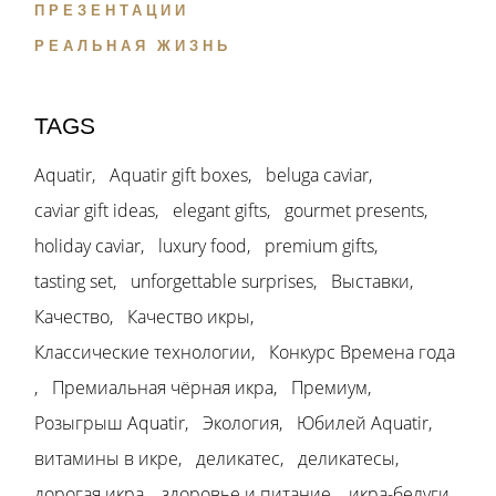
ПРЕЗЕНТАЦИИ
РЕАЛЬНАЯ ЖИЗНЬ
TAGS
Aquatir
Aquatir gift boxes
beluga caviar
caviar gift ideas
elegant gifts
gourmet presents
holiday caviar
luxury food
premium gifts
tasting set
unforgettable surprises
Выставки
Качество
Качество икры
Классические технологии
Конкурс Времена года
Премиальная чёрная икра
Премиум
Розыгрыш Aquatir
Экология
Юбилей Aquatir
витамины в икре
деликатес
деликатесы
дорогая икра
здоровье и питание
икра-белуги