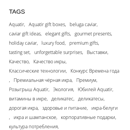
TAGS
Aquatir
Aquatir gift boxes
beluga caviar
caviar gift ideas
elegant gifts
gourmet presents
holiday caviar
luxury food
premium gifts
tasting set
unforgettable surprises
Выставки
Качество
Качество икры
Классические технологии
Конкурс Времена года
Премиальная чёрная икра
Премиум
Розыгрыш Aquatir
Экология
Юбилей Aquatir
витамины в икре
деликатес
деликатесы
дорогая икра
здоровье и питание
икра-белуги
икра и шампанское
корпоративные подарки
культура потребления