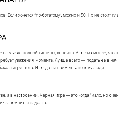
. Если хочется “по-богатому”, можно и 50. Но не стоит кл
РА
е в смысле полной тишины, конечно. А в том смысле, что 
ребует уважения, момента. Лучше всего — подать её в нач
бокала игристого. И тогда ты поймёшь, почему люди
е, а в настроении. Черная икра — это когда “мало, но оче
ник запомнится надолго.