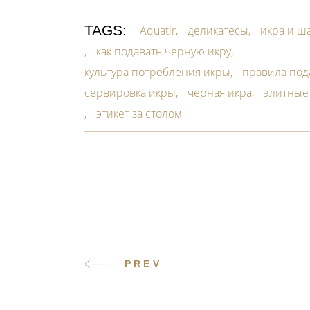
TAGS:
Aquatir
деликатесы
икра и ш
как подавать черную икру
культура потребления икры
правила под
сервировка икры
черная икра
элитные
этикет за столом
PREV