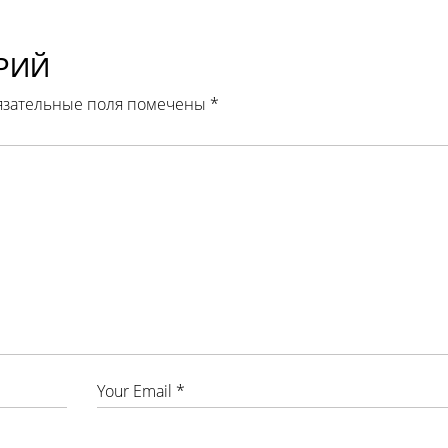
РИЙ
язательные поля помечены
*