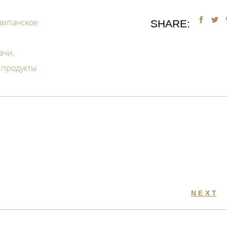
ампанское
SHARE:
ачи
 продукты
NEXT