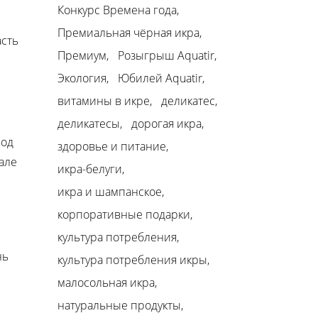
Конкурс Времена года
Премиальная чёрная икра
асть
Премиум
Розыгрыш Aquatir
Экология
Юбилей Aquatir
витамины в икре
деликатес
деликатесы
дорогая икра
под
здоровье и питание
але
икра-белуги
икра и шампанское
корпоративные подарки
культура потребления
нь
культура потребления икры
малосольная икра
натуральные продукты