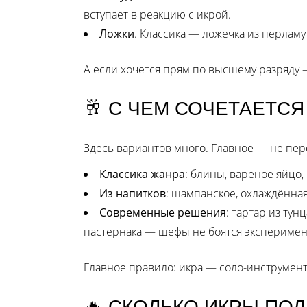
вступает в реакцию с икрой.
Ложки
. Классика — ложечка из перламут
А если хочется прям по высшему разряду —
🥂 С ЧЕМ СОЧЕТАЕТСЯ
Здесь вариантов много. Главное — не пере
Классика жанра
: блины, варёное яйцо,
Из напитков
: шампанское, охлаждённая
Современные решения
: тартар из тун
пастернака — шефы не боятся эксперимен
Главное правило: икра — соло-инструмент
🔥 СКОЛЬКО ИКРЫ ПО